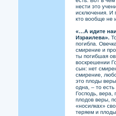
есть. Вот в чё
нести это учен
исключения. И 
кто вообще не 
«…А идите на
Израилева».
Т
погибла. Овечк
смирение и про
ты погибшая ов
воскрешении Г
сын: нет смире
смирение, любо
это плоды веры
одна, – то ест
Господь, вера,
плодов веры, п
«носилках» сво
теряем и плоды 