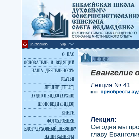
на главную
укр
рус
Евангелие 
Лекция № 41
приобрести ау
Лекция:
Сегодня мы пр
главу Евангели