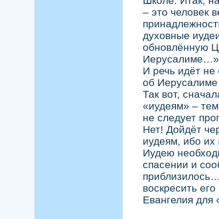
Школе. Итак, н
– это человек 
принадлежности
духовные иудеи
обновлённую Це
Иерусалиме…», 
И речь идёт не
об Иерусалиме
Так вот, снача
«иудеям» – тем,
не следует про
Нет! Дойдёт че
иудеям, ибо их 
Иудею необходи
спасении и соо
приблизилось…
воскресить его
Евангелия для 