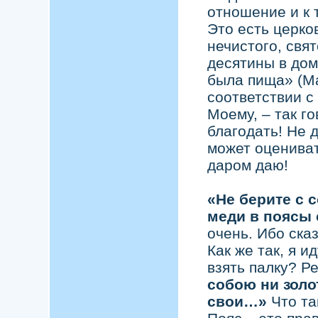
отношение и к 
Это есть церко
нечистого, свя
десятины в до
была пища» (Ма
соответствии с
Моему, – так г
благодать! Не 
может оцениват
даром даю!
«Не берите с с
меди
в поясы 
очень. Ибо сказ
Как же так, я и
взять палку? Р
собою ни золо
свои
…»
Что та