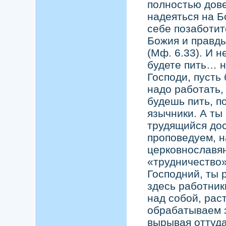
полностью дове
надеяться на Б
себе позаботит
Божия и правды
(Мф. 6.33). И н
будете пить… н
Господи, пусть 
надо работать,
будешь пить, п
язычники. А ты
трудящийся дос
проповедуем, н
церковнославян
«трудничество»
Господний, ты 
здесь работник
над собой, рас
обрабатываем 
вырывая оттуда