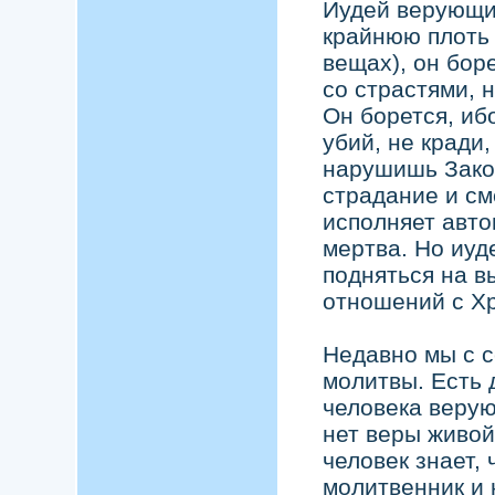
Иудей верующий
крайнюю плоть 
вещах), он бор
со страстями, 
Он борется, ибо
убий, не кради
нарушишь Закон
страдание и см
исполняет авто
мертва. Но иуд
подняться на в
отношений с Х
Недавно мы с с
молитвы. Есть 
человека верую
нет веры живой
человек знает,
молитвенник и 