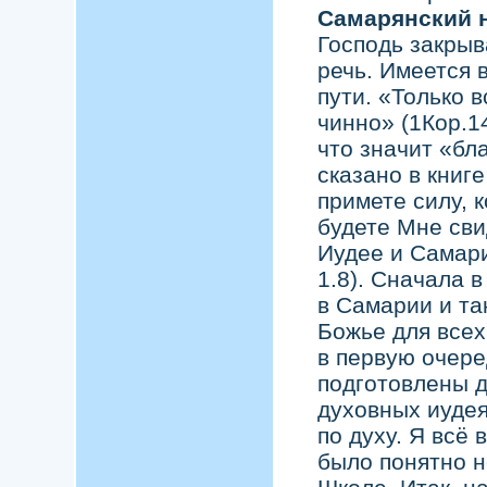
Самарянский н
Господь закрыв
речь. Имеется 
пути. «Только 
чинно» (1Кор.14
что значит «бл
сказано в книг
примете силу, к
будете Мне сви
Иудее и Самари
1.8). Сначала 
в Самарии и та
Божье для всех
в первую очере
подготовлены д
духовных иуде
по духу. Я всё
было понятно 