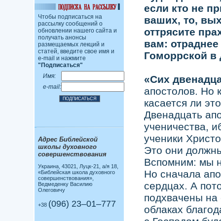
если кто не п
Чтобы подписаться на
ваших, то, вых
рассылку сообщений о
оттрясите пра
обновлении нашего сайта и
получать анонсы
вам: отраднее
размещаемых лекций и
статей, введите свое имя и
Гоморрской в 
e-mail и нажмите
"Подписаться"
Имя:
«Сих двенадц
e-mail:
апостолов. Но 
касается ли это
Двенадцать ап
ученичества, и
ученики Христо
Адрес Библейской
школы духовного
Это они должны
совершенствования
Вспомним: мы 
Украина, 43021, Луцк-21, а/я 18,
Но сначала ап
«Библейская школа духовного
совершенствования»,
сердцах. А пот
Ведмеденку Василию
Олеговичу
подхвачены на 
(096) 23–01–777
+38
облаках благода