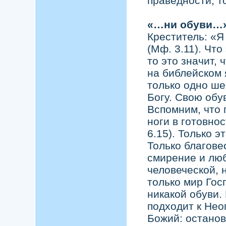
праведности, т
«…ни обуви…»
Креститель: «Я
(Мф. 3.11). Что
то это значит, 
на библейском 
только одно ше
Богу. Свою обу
Вспомним, что 
ноги в готовно
6.15). Только э
Только благове
смирение и люб
человеческой, 
только мир Гос
никакой обуви.
подходит к Нео
Божий: останов