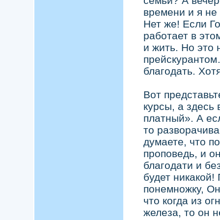
семьи? А вечер
времени и я не
Нет же! Если Г
работает в это
и жить. Но это
прейскурантом
благодать. Хотя
Вот представьт
курсы, а здесь
платный». А ес
то разворачив
думаете, что п
проповедь, и он
благодати и бе
будет никакой!
понемножку, Он
что когда из ог
железа, то он 