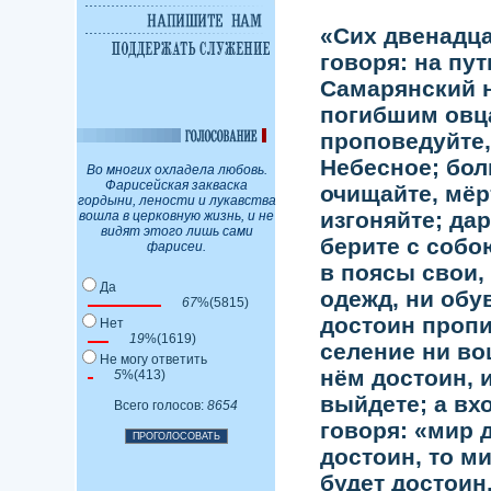
«Сих двенадца
говоря: на пут
Самарянский н
погибшим овца
проповедуйте,
Небесное; бо
Во многих охладела любовь.
Фарисейская закваска
очищайте, мёр
гордыни, лености и лукавства
изгоняйте; да
вошла в церковную жизнь, и не
видят этого лишь сами
берите с собою
фарисеи.
в поясы свои,
Да
одежд, ни обу
67
%(5815)
достоин пропи
Нет
19
%(1619)
селение ни во
Не могу ответить
нём достоин, и
5
%(413)
выйдете; а вхо
Всего голосов:
8654
говоря: «мир 
достоин, то ми
будет достоин,