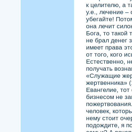
к целителю, а т
у.е., лечение 
убегайте! Пото
она лечит сило
Бога, то такой
не брал денег з
имеет права эт
от того, кого и
Естественно, н
получать возна
«Служащие жер
жертвенника» (1
Евангелие, тот
бизнесом не за
пожертвования.
человек, котор
нему стоит оче
подождите, я п