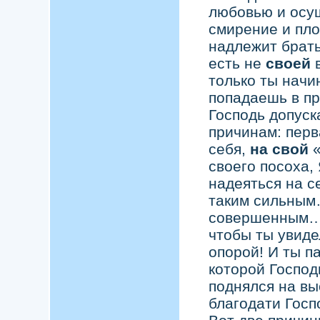
любовью и осу
смирение и пл
надлежит брать
есть не
своей
в
только ты начи
попадаешь в пр
Господь допуск
причинам: перв
себя,
на свой
«
своего посоха,
надеяться на с
таким сильным
совершенным… 
чтобы ты увиде
опорой! И ты п
которой Господ
поднялся на вы
благодати Госп