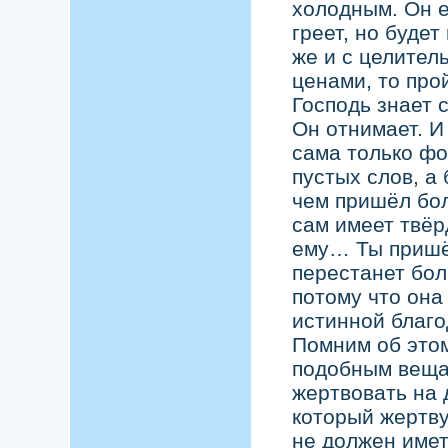
холодным. Он 
греет, но будет
же и с целитель
ценами, то про
Господь знает с
Он отнимает. И
сама только фо
пустых слов, а 
чем пришёл боль
сам имеет твёр
ему… Ты пришёл
перестанет бол
потому что она
истинной благо
Помним об этом
подобным вещам
жертвовать на 
который жертву
не должен имет