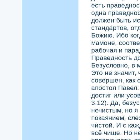
есть праведнос
одна праведнос
должен быть ис
стандартов, от
Божию. Ибо ког
мамоне, соотве
рабочая и парад
Праведность до
Безусловно, в 
Это не значит,
совершен, как 
апостол Павел:
достиг или усо
3.12). Да, без
нечистым, но я
покаянием, сле
чистой. И с ка
всё чище. Но н