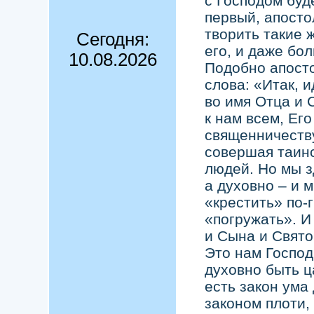
с Господом буд
первый, апосто
творить такие 
Сегодня:
его, и даже бо
10.08.2026
Подобно апосто
слова: «Итак, и
во имя Отца и 
к нам всем, Его
священничеству
совершая таинс
людей. Но мы з
а духовно – и 
«крестить» по-
«погружать». И
и Сына и Святог
Это нам Господ
духовно быть ц
есть закон ума
законом плоти