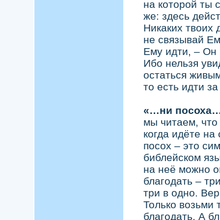
на которой ты с
же: здесь дейс
Никаких твоих 
не связывай Ем
Ему идти, – Он 
Ибо нельзя уви
остаться живым
то есть идти за
«…ни посоха
мы читаем, что
когда идёте на
посох – это си
библейском язы
на неё можно о
благодать – три
три в одно. Вер
Только возьми 
благодать. А б