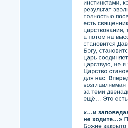
инстинктами, к
результат эвол
полностью посв
есть священник
царствования, 
а потом на выс
становится Дав
Богу, становит
царь соединяет
царствую, не я 
Царство станов
для нас. Впере
возглавляемая 
за теми двенад
ещё… Это есть 
«…и заповедал
не ходите…»
П
Божие закрыто