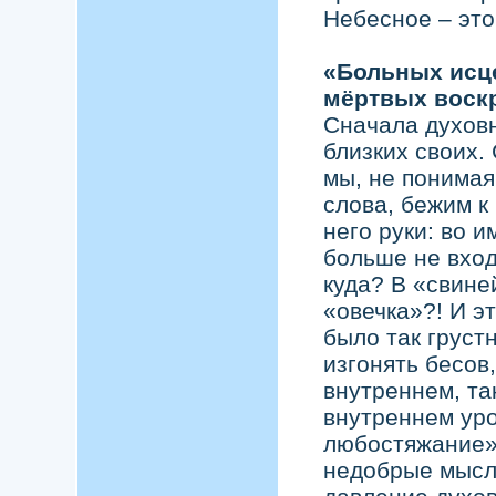
Небесное – это
«Больных исц
мёртвых воскр
Сначала духовн
близких своих. 
мы, не понимая
слова, бежим к
него руки: во и
больше не вход
куда? В «свине
«овечка»?! И э
было так груст
изгонять бесов
внутреннем, та
внутреннем уро
любостяжание»,
недобрые мысл