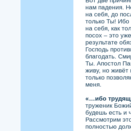
Вот две причин
нам падения. Н
на себя, до пос
только Ты! Ибо
на себя, как то
посох – это уж
результате обя
Господь против
благодать. Смир
Ты. Апостол Па
живу, но живёт 
только позволя
меня.
«…ибо трудящ
труженик Божий
будешь есть и 
Рассмотрим это
полностью долж