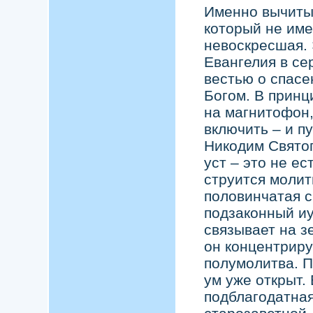
Именно вычитыв
который не име
невоскресшая. 
Евангелия в се
вестью о спасе
Богом. В принц
на магнитофон,
включить – и п
Никодим Святог
уст – это не ес
струится молит
половинчатая св
подзаконный иу
связывает на з
он концентриру
полумолитва. П
ум уже открыт.
подблагодатная