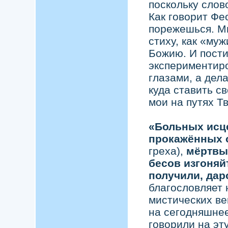
поскольку слов
Как говорит Фе
порежешься. М
стиху, как «му
Божию. И пости
экспериментиро
глазами, а дел
куда ставить с
мои на путях Т
«Больных исц
прокажённых 
греха),
мёртвы
бесов изгоняй
получили, дар
благословляет 
мистических ве
на сегодняшнее
говорили на эт