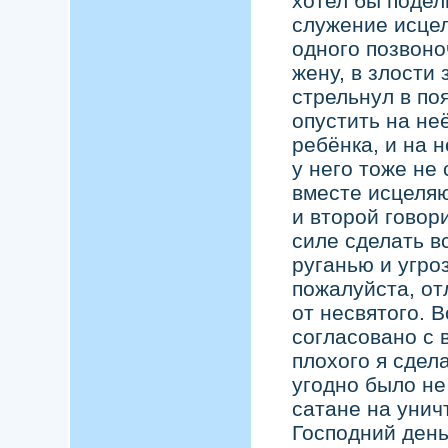
хотел бы подел
служение исцел
одного позвоно
жену, в злости
стрельнул в поя
опустить на не
ребёнка, и на н
у него тоже не 
вместе исцеляю
и второй говори
силе сделать в
руганью и угроз
пожалуйста, от
от несвятого. 
согласовано с 
плохого я сдел
угодно было не 
сатане на унич
Господний день