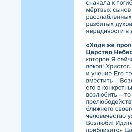
сначала к пог
мёртвых сынов
расслабленных
разбитых духо
нерадивости в 
«Ходя же проп
Царство Небе
которое Я сейч
веков! Христос 
и учение Его то
вместить – Во
его в конкретн
возлюбить – то 
прелюбодейству
ближнего своег
человечество у
Возлюби! Идите
приблизится Ца