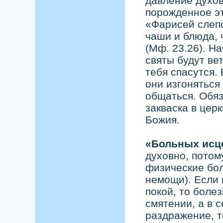
давление духов
порожденное эт
«Фарисей слеп
чаши и блюда, 
(Мф. 23.26). На
святы будут вет
тебя спасутся.
они изгоняться 
общаться. Обяз
закваска в церк
Божия.
«Больных исц
духовно, потом
физические бол
немощи). Если 
покой, то болез
смятении, а в 
раздражение, т