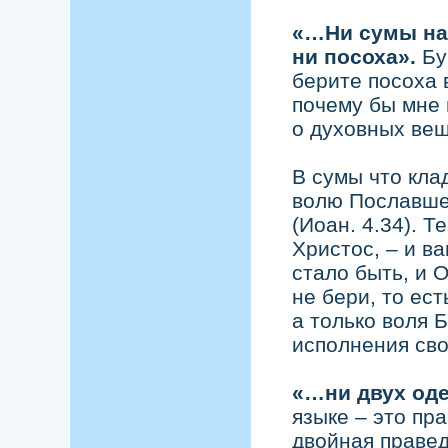
«…Ни сумы на 
ни посоха».
Бу
берите посоха в
почему бы мне 
о духовных вещ
В сумы что кла
волю Пославше
(Иоан. 4.34). Т
Христос, – и в
стало быть, и 
не бери, то ес
а только воля 
исполнения сво
«…ни двух од
языке – это пр
двойная правед