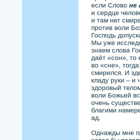
если Слово
не
и сердце чело
и там нет смире
против воли Б
Господь допуск
Мы уже исследо
знаем слова Го
даёт «сон», то
во «сне», тогд
смирился. И зд
кладу руки – и 
здоровый тело
воли Божьей вс
очень существе
благими намер
ад.
Однажды мне п