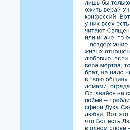
лишь бы только
ожить вера? У 
конфессий. Вот
у них всех есть
читают Священн
или иначе, то 
– воздержание 
живых отношени
любовью, если 
вера мертва, т
брат, не надо н
в твою общину 
домами, ограда
Оставайся на с
пойми – прибли
сфера Духа Свя
любви. Вот это
что Бог есть Л
в одном слове 