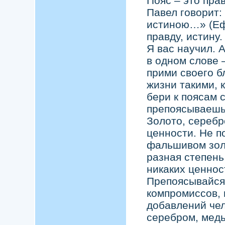
Пояс – это пра
Павел говорит
истиною…» (Еф.
правду, истину
Я вас научил. 
в одном слове 
прими своего б
жизни такими, 
бери к поясам 
препоясываешьс
Золото, серебр
ценности. Не по
фальшивом золо
разная степен
никаких ценнос
Препоясывайс
компромиссов, 
добавлений чел
серебром, мед