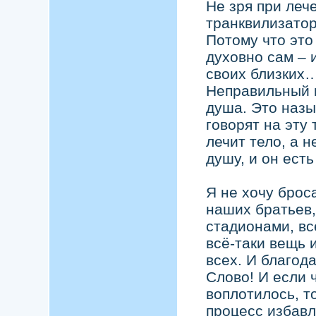
Не зря при леч
транквилизатор
Потому что это
духовно сам – 
своих близких…
Неправильный п
душа. Это назы
говорят на эту
лечит тело, а н
душу, и он ест
Я не хочу брос
наших братьев,
стадионами, вс
всё-таки вещь 
всех. И благода
Слово! И если 
воплотилось, т
процесс избавл