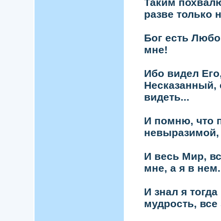
Таким похвалю
разве только
Бог есть Любов
мне!
Ибо видел Его
Несказанный,
видеть...
И помню, что 
невыразимой, 
И весь Мир, в
мне, а я в нем.
И знал я тогда
мудрость, все