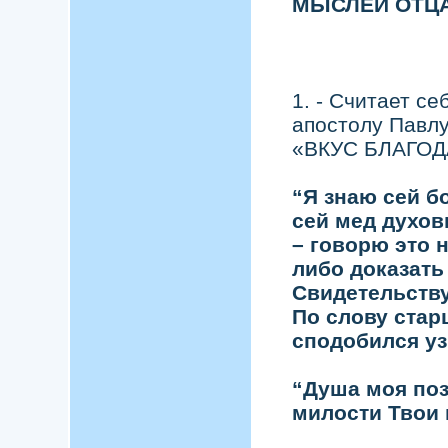
МЫСЛЕЙ ОТЦА
1. - Считает с
апостолу Павлу
«ВКУС БЛАГОДАТ
“Я знаю сей б
сей мед духов
– говорю это 
либо доказать
Свидетельствую
По слову стар
сподобился уз
“Душа моя поз
милости Твои 