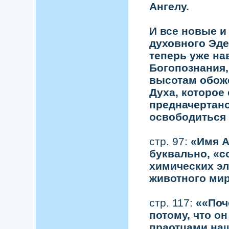
Ангелу.
И все новые и
духовного Эде
теперь уже на
Богопознания,
высотам обоже
Духа, которое
предначертано
освободиться 
стр. 97:
«Имя А
буквально, «с
химических э
животного мир
стр. 117:
««Поч
потому, что о
праотцами наш