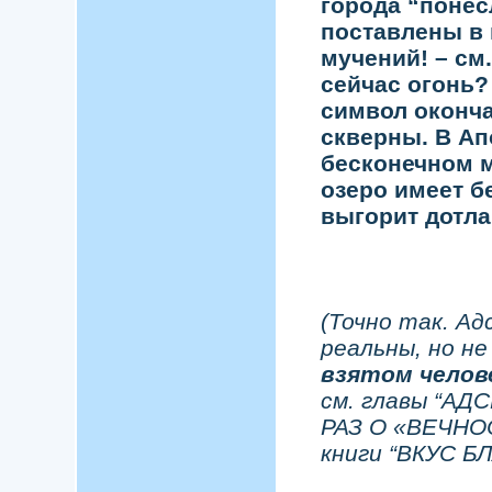
города “понес
поставлены в 
мучений! – см.
сейчас огонь? 
символ оконча
скверны. В Ап
бесконечном м
озеро имеет бе
выгорит дотла
(Точно так. А
реальны, но не
взятом челове
см. главы “АД
РАЗ О «ВЕЧНО
книги “ВКУС Б