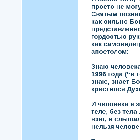
просто не мог
Святым познал
как сильно Бо
представленно
гордостью рук
как самовидец
апостолом:
Знаю человека
1996 года (“в т
знаю, знает Бо
крестился Ду
И человека я з
теле, без тела
взят, и слыша
нельзя человек