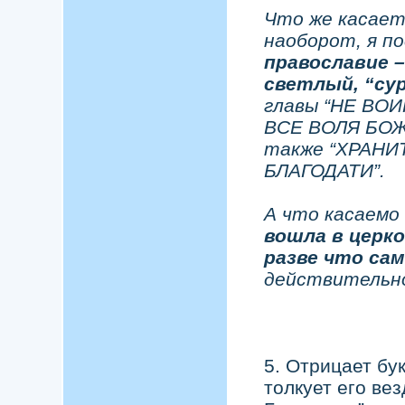
Что же касает
наоборот, я п
православие 
светлый, “су
главы “НЕ ВО
ВСЕ ВОЛЯ БОЖИ
также “ХРАНИТ
БЛАГОДАТИ”.
А что касаемо
вошла в церко
разве что са
действительн
5. Отрицает бу
толкует его вез