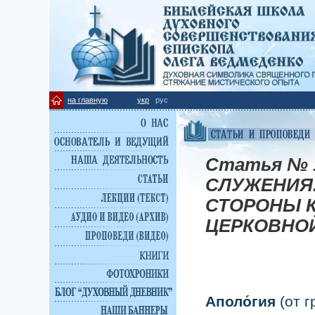
на главную
укр
рус
Статья № 
СЛУЖЕНИЯ.
СТОРОНЫ 
ЦЕРКОВНО
Аполо́гия
(от г