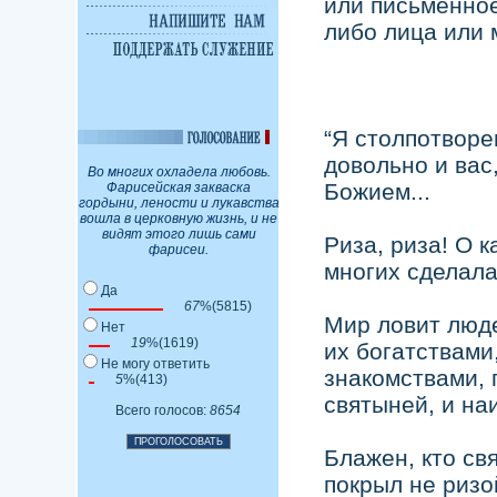
или письменное
либо лица или 
“Я столпотворе
довольно и вас
Во многих охладела любовь.
Божием...
Фарисейская закваска
гордыни, лености и лукавства
вошла в церковную жизнь, и не
видят этого лишь сами
Риза, риза! О 
фарисеи.
многих сделала
Да
67
%(5815)
Мир ловит люд
Нет
19
%(1619)
их богатствами
Не могу ответить
знакомствами, 
5
%(413)
святыней, и на
Всего голосов:
8654
Блажен, кто свя
покрыл не ризой