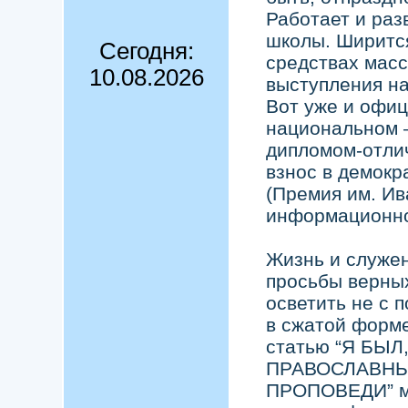
Работает и раз
школы. Ширитс
Сегодня:
средствах масс
10.08.2026
выступления на
Вот уже и офиц
национальном 
дипломом-отли
взнос в демокр
(Премия им. Ив
информационной
Жизнь и служе
просьбы верных
осветить не с п
в сжатой форме
статью “Я БЫ
ПРАВОСЛАВНЫМ.
ПРОПОВЕДИ” мо