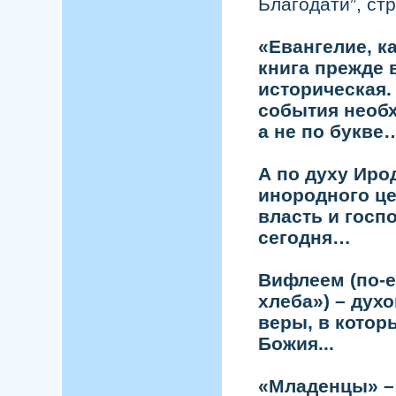
Благодати”, стр
«Евангелие, к
книга прежде в
историческая.
события необх
а не по букве
А по духу Иро
инородного це
власть и госп
сегодня…
Вифлеем (по-е
хлеба») – дух
веры, в котор
Божия...
«Младенцы» – 