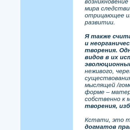
возникновение 
мира следстви
отрицающее из
развитии.
Я также счит
и неорганиче
творения. Од
видов в их и
эволюционны
неживого, чере
существования
мыслящей /гомо
форме – матер
собственно к 
творения, изб
Кстати, это 
догматов пра