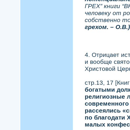
ГРЕХ” книги “
человеку от р
собственно то
грехом. –
О.В.)
4. Отрицает ис
и вообще свят
Христовой Цер
стр.13, 17 [Кн
богатыми дол
религиозные 
современного 
рассеялись «
по благодати 
малых конфесс