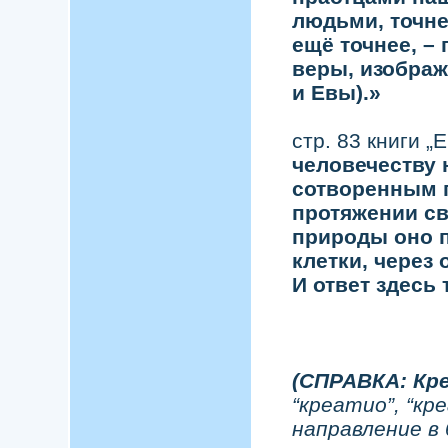
людьми, точне
ещё точнее, –
веры, изображ
и Евы).»
стр. 83 книги 
человечеству 
сотворенным п
протяжении св
природы оно п
клетки, через
И ответ здесь 
(СПРАВКА: Кр
“креатио”, “кр
направление в