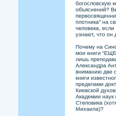
богословскую к
объяснений? В
первосвященник
плотника” на с
человека, если
узнают, что он 
Почему на Син
мои книги “ЕЩЕ
лишь преподава
Александра Ант
вниманию две 
книги известног
пределами докт
Киевской духов
Академии наук
Степовика (хот
Михаила)?