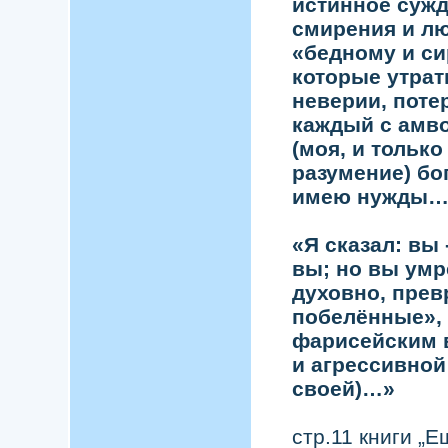
истинное сужд
смирения и лю
«бедному и си
которые утрат
неверии, поте
каждый с амво
(моя, и тольк
разумение) бог
имею нужды…
«Я сказал: вы
вы; но вы умр
духовно, прев
побелённые»,
фарисейским 
и агрессивной
своей)…»
стр.11 книги „