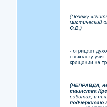
(Почему «счит
мистический 
О.В.)
- отрицает дух
поскольку учит
крещении на тр
(НЕПРАВДА, н
таинства Кр
работах, в т.ч
подчеркиваю 