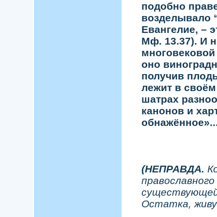
подобно праве
возделывало “
Евангелие, – э
Мф. 13.37). И 
многовековой 
оно виноградн
получив плоды
лежит в своём 
шатрах разноо
канонов и хар
обнажённое»..
(НЕПРАВДА.
К
православного
существующей
Остатка, живущ