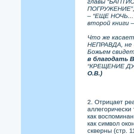
главы “БАПТИ
ПОГРУЖЕНИЕ”, 
– “ЕЩЕ НОЧЬ..
второй книги 
Что же касает
НЕПРАВДА, не о
Божьем свиде
в благодать 
“КРЕЩЕНИЕ ДУХ
О.В.)
2. Отрицает ре
аллегорически 
как воспоминан
как символ око
скверны (стр. 1