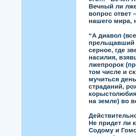
Вечный ли лже
вопрос ответ –
нашего мира, 
“А диавол (вс
прельщавший и
серное, где з
насилия, взявш
лжепророк (пр
том числе и с
мучиться день
страданий, ро
корыстолюбия
на земле) во в
Действительно
Не придет ли 
Содому и Гомо