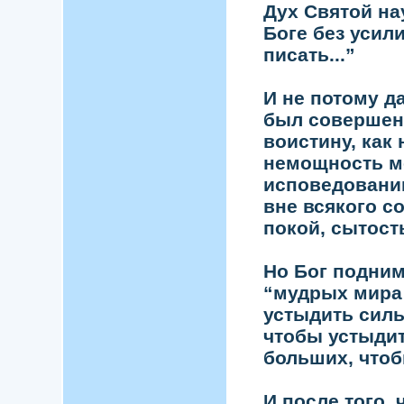
Дух Святой на
Боге без усил
писать...”
И не потому да
был совершенн
воистину, как
немощность мо
исповедовании
вне всякого с
покой, сытость
Но Бог подним
“мудрых мира 
устыдить силь
чтобы устыдит
больших, чтоб
И после того, 