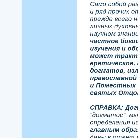
Само собой ра
и ряд прочих 
прежде всего 
личных духовн
научном знани
частное бого
изучения и об
может тракто
еретическое,
догматов, из
православной 
и Поместных 
святых Отцов
СПРАВКА: До
“догматос”: м
определения и
главным обра
даны в ответ 