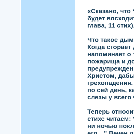
«Сказано, что 
будет восходи
глава, 11 стих).
Что такое дым
Когда сгорает
напоминает о 
пожарища и до
предупреждени
Христом, дабы
грехопадения.
по сей день, к
слезы у всего 
Теперь относи
стихе читаем: 
ни ночью пок
его…” Вечен л