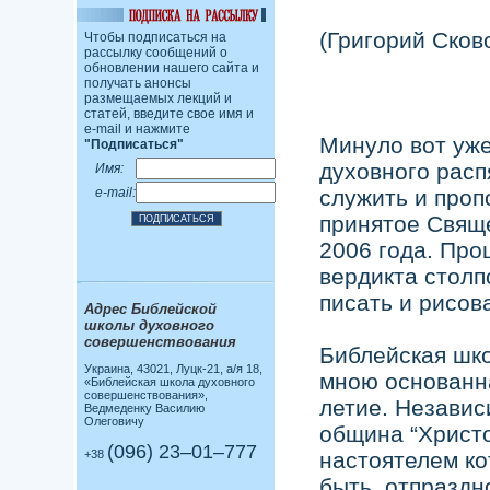
(Григорий Сков
Чтобы подписаться на
рассылку сообщений о
обновлении нашего сайта и
получать анонсы
размещаемых лекций и
статей, введите свое имя и
e-mail и нажмите
Минуло вот уже
"Подписаться"
духовного расп
Имя:
e-mail:
служить и проп
принятое Свящ
2006 года. Про
вердикта столп
писать и рисова
Адрес Библейской
школы духовного
совершенствования
Библейская шк
Украина, 43021, Луцк-21, а/я 18,
мною основанна
«Библейская школа духовного
совершенствования»,
летие. Независ
Ведмеденку Василию
Олеговичу
община “Христо
(096) 23–01–777
+38
настоятелем ко
быть, отпраздн