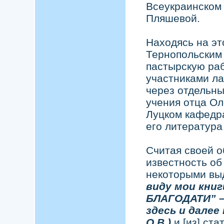
Всеукраинском
Пляшевой.
Находясь на эт
Тернопольским
пастырскую раб
участниками ла
через отдельны
учения отца Ол
Луцком кафедр
его литература 
Считая своей о
известность об
некоторыми вы
виду мои книг
БЛАГОДАТИ” –
здесь и далее
О.В.)
и [из] ст