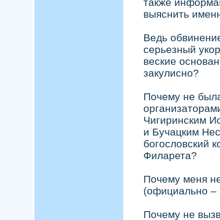
также информа
выяснить имен
Ведь обвинение
серьезный укор
веские основан
закулисно?
Почему не был
организаторами
Чигиринским И
и Бучацким Не
богословский к
Филарета?
Почему меня н
(официально – 
Почему не вызв